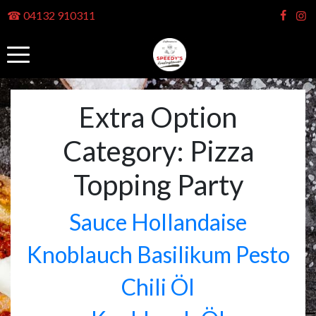
☎ 04132 910311
Extra Option
Category:
Pizza
Topping Party
Sauce Hollandaise
Knoblauch Basilikum Pesto
Chili Öl