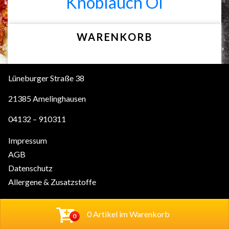
Knoblauch Öl
WARENKORB
Lüneburger Straße 38
21385 Amelinghausen
04132 – 910311
Impressum
AGB
Datenschutz
Allergene & Zusatzstoffe
© 2026 Speedy's Amelinghausen
0 Artikel im Warenkorb
0