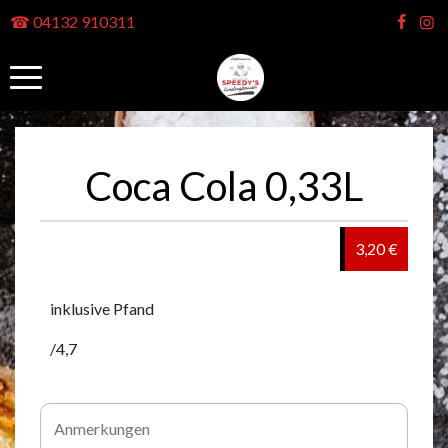
☎ 04132 910311
Coca Cola 0,33L
3,20 €
inklusive Pfand
/4,7