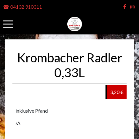
☎ 04132 910311
Krombacher Radler
0,33L
3,20 €
inklusive Pfand
/A