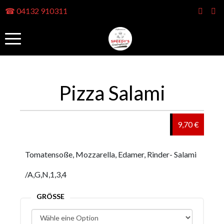
☎ 04132 910311
Pizza Salami
9,70 €
Tomatensoße, Mozzarella, Edamer, Rinder- Salami
/A,G,N,1,3,4
GRÖSSE